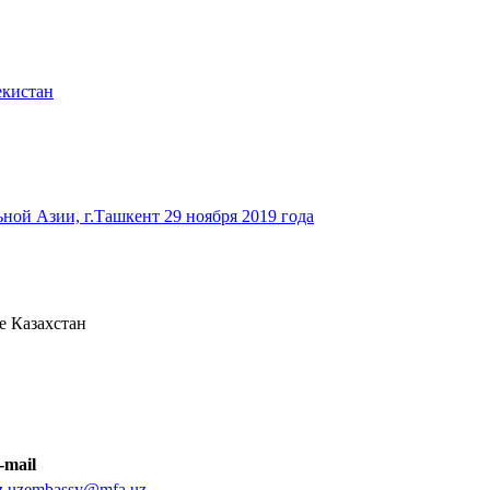
екистан
ьной Азии, г.Ташкент 29 ноября 2019 года
е Казахстан
-mail
z.uzembassy@mfa.uz