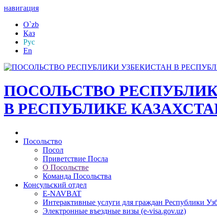
навигация
O`zb
Қаз
Рус
En
ПОСОЛЬСТВО РЕСПУБЛИК
В РЕСПУБЛИКЕ КАЗАХСТА
Посольство
Посол
Приветствие Посла
О Посольстве
Команда Посольства
Консульский отдел
E-NAVBAT
Интерактивные услуги для граждан Республики Уз
Электронные въездные визы (e-visa.gov.uz)