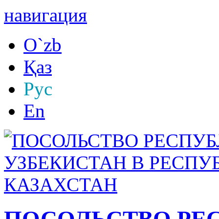
навигация
O`zb
Қаз
Рус
En