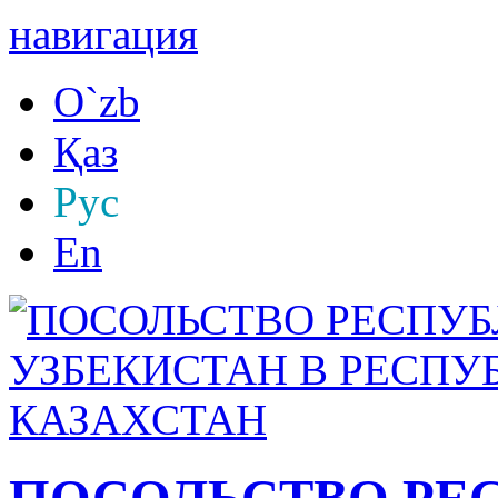
навигация
O`zb
Қаз
Рус
En