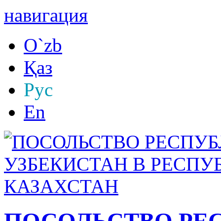
навигация
O`zb
Қаз
Рус
En