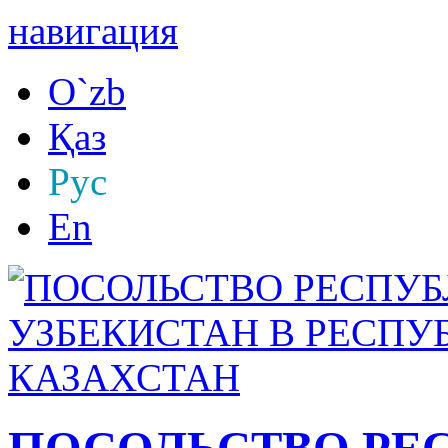
навигация
O`zb
Қаз
Рус
En