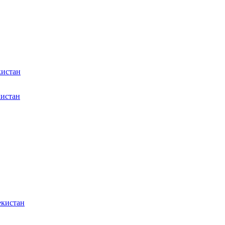
кистан
кистан
екистан