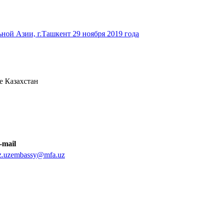
ьной Азии, г.Ташкент 29 ноября 2019 года
е Казахстан
-mail
z.uzembassy@mfa.uz