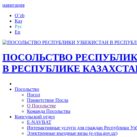
навигация
O`zb
Қаз
Рус
En
ПОСОЛЬСТВО РЕСПУБЛИК
В РЕСПУБЛИКЕ КАЗАХСТА
Посольство
Посол
Приветствие Посла
О Посольстве
Команда Посольства
Консульский отдел
E-NAVBAT
Интерактивные услуги для граждан Республики Уз
Электронные въездные визы (e-visa.gov.uz)