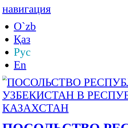
навигация
O`zb
Қаз
Рус
En