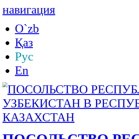
навигация
O`zb
Қаз
Рус
En