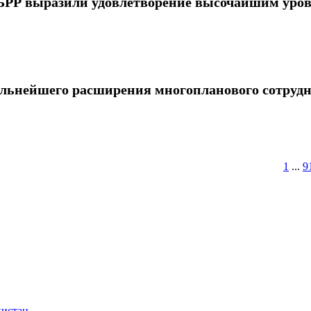
ЕБРР выразили удовлетворение высочайшим уро
альнейшего расширения многопланового сотрудн
1
...
9
кистан