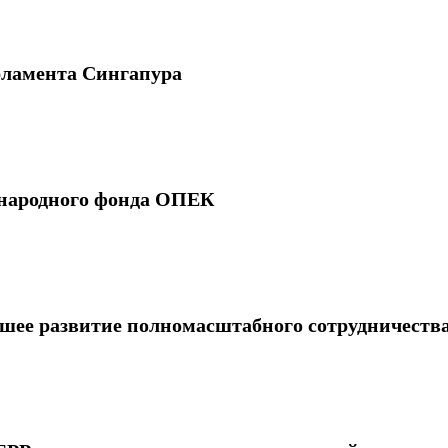
рламента Сингапура
ународного фонда ОПЕК
йшее развитие полномасштабного сотрудничеств