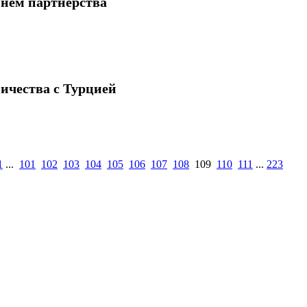
внем партнерства
ичества с Турцией
1
...
101
102
103
104
105
106
107
108
109
110
111
...
223