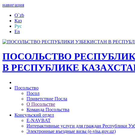
навигация
O`zb
Қаз
Рус
En
ПОСОЛЬСТВО РЕСПУБЛИК
В РЕСПУБЛИКЕ КАЗАХСТА
Посольство
Посол
Приветствие Посла
О Посольстве
Команда Посольства
Консульский отдел
E-NAVBAT
Интерактивные услуги для граждан Республики Уз
Электронные въездные визы (e-visa.gov.uz)