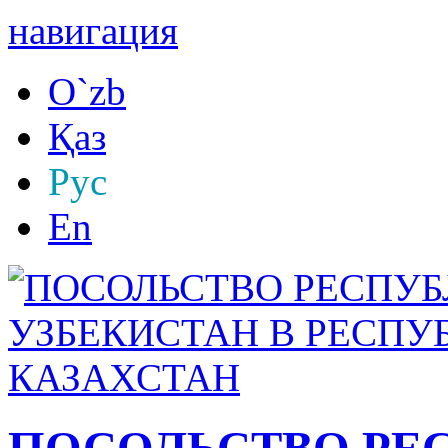
навигация
O`zb
Қаз
Рус
En