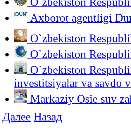
O`zbekiston Respublik
Аxborot agentligi D
O`zbekiston Respublik
O`zbekiston Respublik
O`zbekiston Respublik
investitsiyalar va savdo v
Markaziy Osie suv zah
Далее
Назад