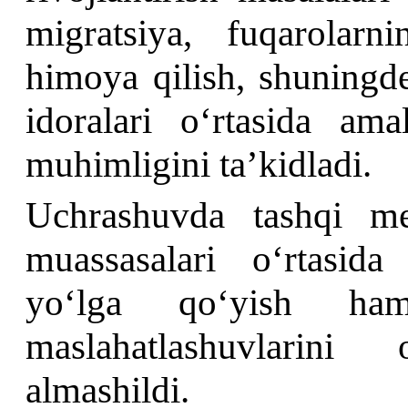
migratsiya, fuqarolar
himoya qilish, shuningde
idoralari oʻrtasida ama
muhimligini taʼkidladi.
Uchrashuvda tashqi meh
muassasalari oʻrtasida 
yoʻlga qoʻyish ham
maslahatlashuvlarini
almashildi.