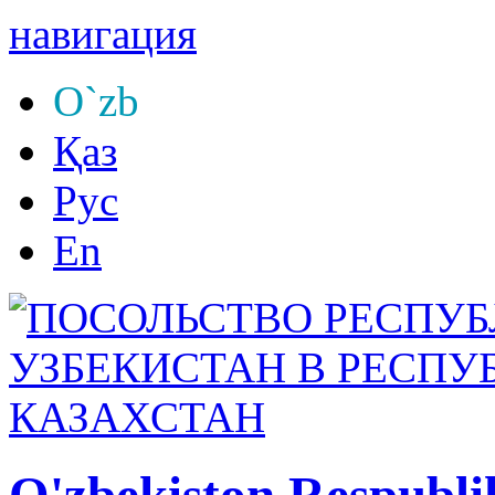
навигация
O`zb
Қаз
Рус
En