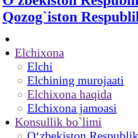
O'zbekiston Respubli
Qozog`iston Respubli
Elchixona
Elchi
Elchining murojaati
Elchixona haqida
Elchixona jamoasi
Konsullik bo`limi
O‘zbekiston Respublika