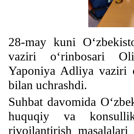
28-may kuni Oʻzbekisto
vaziri oʻrinbosari O
Yaponiya Adliya vaziri 
bilan uchrashdi.
Suhbat davomida Oʻzbeki
huquqiy va konsullik
rivojlantirish masalala