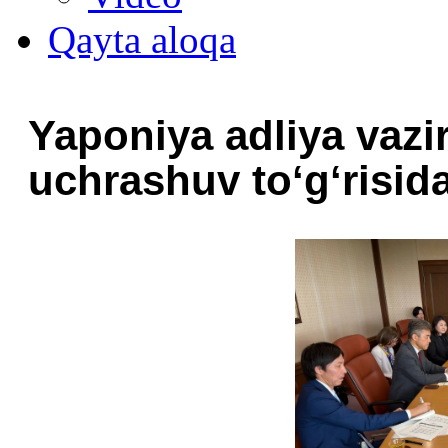
Qayta aloqa
Yaponiya adliya vazir
uchrashuv toʻgʻrisid