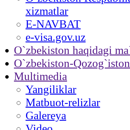
xizmatlar
E-NAVBAT
e-visa.gov.uz
O`zbekiston haqidagi ma
O`zbekiston-Qozog`iston
Multimedia
Yangiliklar
Matbuot-relizlar
Galereya
Video