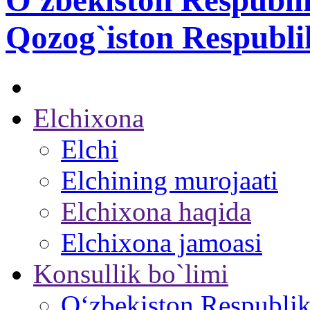
O'zbekiston Respubli
Qozog`iston Respubli
Elchixona
Elchi
Elchining murojaati
Elchixona haqida
Elchixona jamoasi
Konsullik bo`limi
O‘zbekiston Respublika