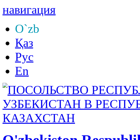
навигация
O`zb
Қаз
Рус
En