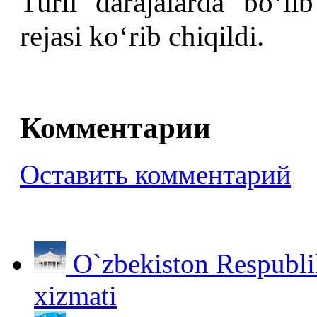
Turli darajalarda boʻlib
rejasi ko‘rib chiqildi.
Комментарии
Оставить комментарий
O`zbekiston Respubli
xizmati