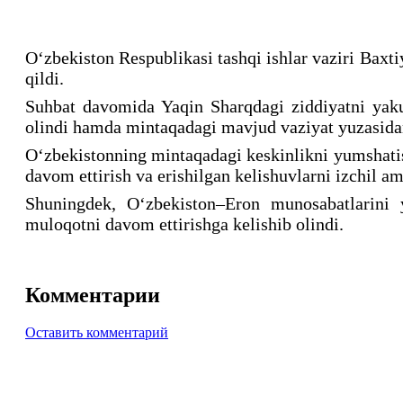
O‘zbekiston Respublikasi tashqi ishlar vaziri Baxt
qildi.
Suhbat davomida Yaqin Sharqdagi ziddiyatni yaku
olindi hamda mintaqadagi mavjud vaziyat yuzasidan
Oʻzbekistonning mintaqadagi keskinlikni yumshatish
davom ettirish va erishilgan kelishuvlarni izchil a
Shuningdek, Oʻzbekiston–Eron munosabatlarini 
muloqotni davom ettirishga kelishib olindi.
Комментарии
Оставить комментарий