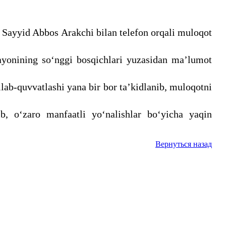
i Sayyid Abbos Arakchi bilan telefon orqali muloqot
ayonining soʻnggi bosqichlari yuzasidan maʼlumot
lab-quvvatlashi yana bir bor taʼkidlanib, muloqotni
, oʻzaro manfaatli yoʻnalishlar boʻyicha yaqin
Вернуться назад