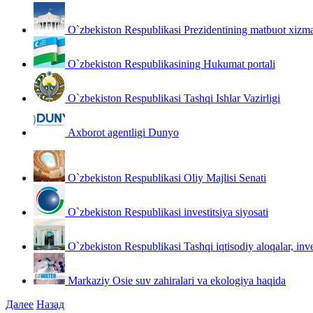
O`zbekiston Respublikasi Prezidentining matbuot xizma
O`zbekiston Respublikasining Hukumat portali
O`zbekiston Respublikasi Tashqi Ishlar Vazirligi
Аxborot agentligi Dunyo
O`zbekiston Respublikasi Oliy Majlisi Senati
O`zbekiston Respublikasi investitsiya siyosati
O`zbekiston Respublikasi Tashqi iqtisodiy aloqalar, inves
Markaziy Osie suv zahiralari va ekologiya haqida
Далее
Назад