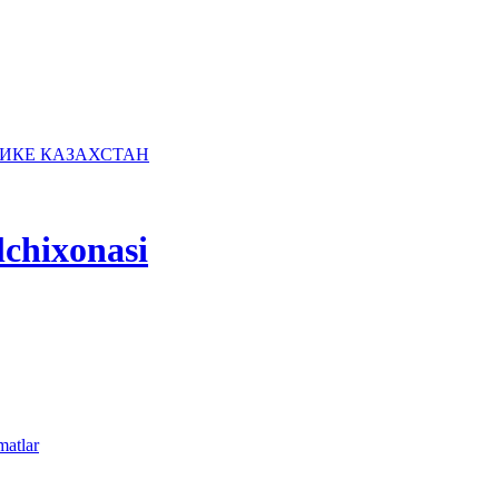
lchixonasi
matlar