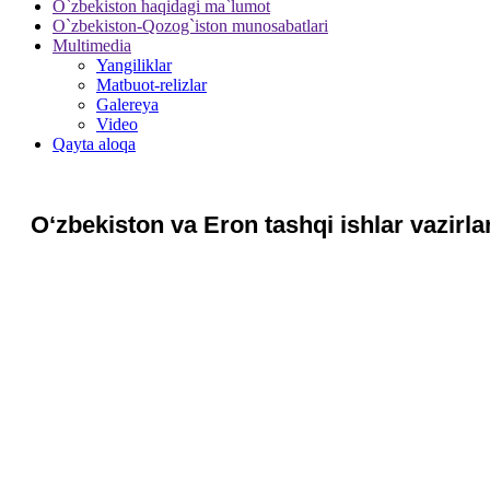
O`zbekiston haqidagi ma`lumot
O`zbekiston-Qozog`iston munosabatlari
Multimedia
Yangiliklar
Matbuot-relizlar
Galereya
Video
Qayta aloqa
O‘zbekiston va Eron tashqi ishlar vazirlar