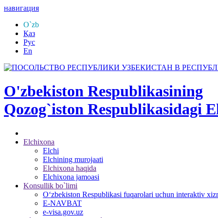
навигация
O`zb
Қаз
Рус
En
O'zbekiston Respublikasining
Qozog`iston Respublikasidagi E
Elchixona
Elchi
Elchining murojaati
Elchixona haqida
Elchixona jamoasi
Konsullik bo`limi
O‘zbekiston Respublikasi fuqarolari uchun interaktiv xiz
E-NAVBAT
e-visa.gov.uz