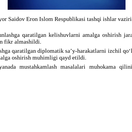
iyor Saidov Eron Islom Respublikasi tashqi ishlar vazir
nlashga qaratilgan kelishuvlarni amalga oshirish jar
 fikr almashildi.
ga qaratilgan diplomatik saʼy-harakatlarni izchil qoʻl
malga oshirish muhimligi qayd etildi.
yanada mustahkamlash masalalari muhokama qilinib