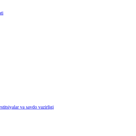
ti
titsiyalar va savdo vazirligi