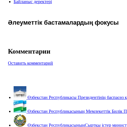
Байланыс деректері
Әлеуметтік бастамалардың фокусы
Комментарии
Оставить комментарий
Өзбекстан Республикасы Президентінің баспасөз 
Өзбекстан Республикасының Мемлекеттік Билік 
Өзбекстан РеспубликасыныңСыртқы істер министр