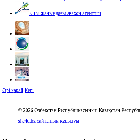
СІМ жанындағы Жахон агенттігі
Әрі қарай
Кері
© 2026 Өзбекстан Республикасының Қазақстан Республ
site4u.kz сайтының құрылуы