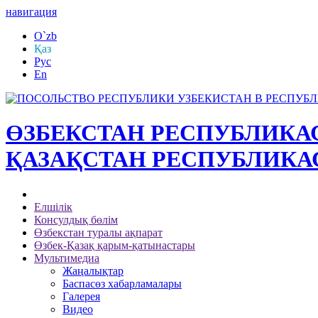
навигация
O`zb
Қаз
Рус
En
ӨЗБЕКСТАН РЕСПУБЛИК
ҚАЗАҚСТАН РЕСПУБЛИКА
Елшілік
Консулдық бөлім
Өзбекстан туралы ақпарат
Өзбек-Қазақ қарым-қатынастары
Мультимедиа
Жаңалықтар
Баспасөз хабарламалары
Галерея
Видео