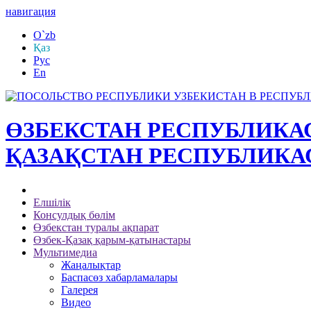
навигация
O`zb
Қаз
Рус
En
ӨЗБЕКСТАН РЕСПУБЛИК
ҚАЗАҚСТАН РЕСПУБЛИКА
Елшілік
Консулдық бөлім
Өзбекстан туралы ақпарат
Өзбек-Қазақ қарым-қатынастары
Мультимедиа
Жаңалықтар
Баспасөз хабарламалары
Галерея
Видео