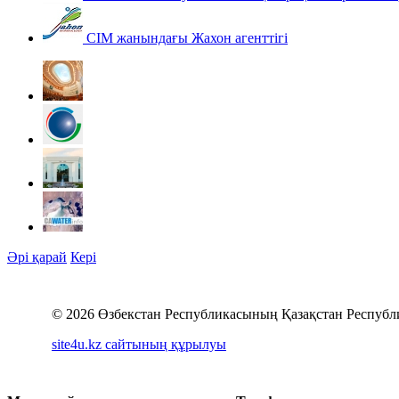
СІМ жанындағы Жахон агенттігі
Әрі қарай
Кері
© 2026 Өзбекстан Республикасының Қазақстан Республ
site4u.kz сайтының құрылуы