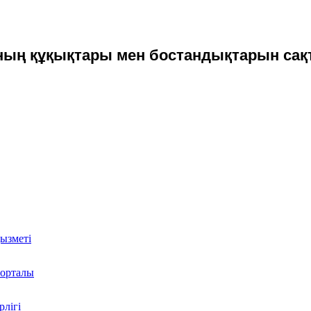
ың құқықтары мен бостандықтарын сақт
қызметі
Порталы
лігі