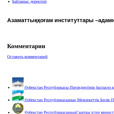
Байланыс деректері
Азаматтыққоғам институттары –адамн
Комментарии
Оставить комментарий
Өзбекстан Республикасы Президентінің баспасөз 
Өзбекстан Республикасының Мемлекеттік Билік 
Өзбекстан РеспубликасыныңСыртқы істер министр